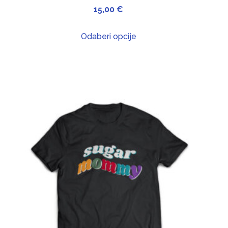
15,00
€
Odaberi opcije