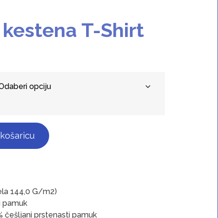
 kestena T-Shirt
 košaricu
ela 144,0 G/m2)
i pamuk
% češljani prstenasti pamuk