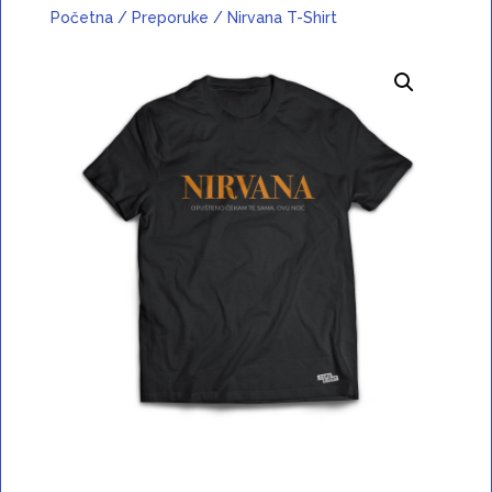
Početna
/
Preporuke
/ Nirvana T-Shirt