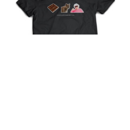
Chocolate Puma Sexy Girl T-Shirt
15,00
€
Odaberi Opcije