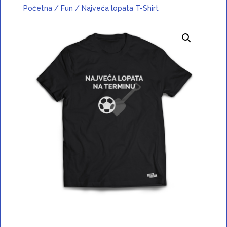
Početna
/
Fun
/ Najveća lopata T-Shirt