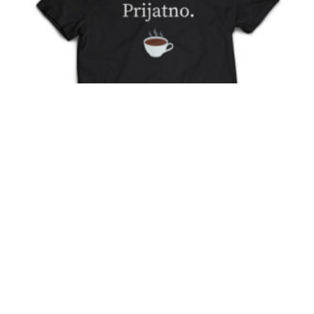
Prijatno T-Shirt
15,00
€
Odaberi Opcije